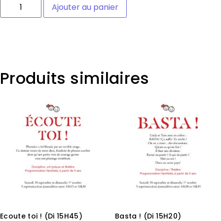
Ajouter au panier
Catégories :
Session 5
,
Spectacle
,
Toutes les saisons sont
propices
Produits similaires
Ecoute toi ! (Di 15H45)
Basta ! (Di 15H20)