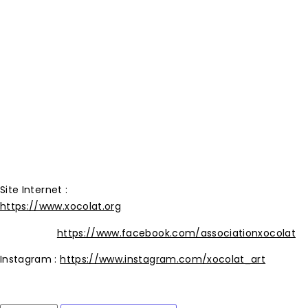
Manuela Bachmann Bernasconi, chorégraphie et
performance,
Wyna Giller, composition musicale et performance,
PRESENTATION DE LA COMPAGNIE :
Un nom, un clin d’œil au lien fécond entre les cultures,
comme la fève de cacao qui a traversé l’océan pour devenir
une savoureuse spécialité suisse, Xocolat promeut les
dynamiques artistiques dans le tissu social.
Site Internet :
https://www.xocolat.org
Facebook :
https://www.facebook.com/associationxocolat
Instagram :
https://www.instagram.com/xocolat_art
2 en stock