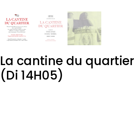
La cantine du quartier
(Di 14H05)
3,00
€
DISTRIBUTION
:
Interprètes : Lydie Marsan et Marie Wacker
Scénographie et regard extérieur : Gilbert Meyer