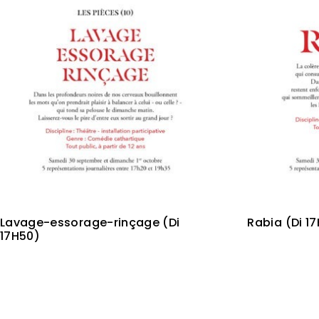
Lavage-essorage-rinçage (Di
Rabia (Di 17
17H50)
3,00
€
3,00
€
Lire la suite
Ajouter au panier