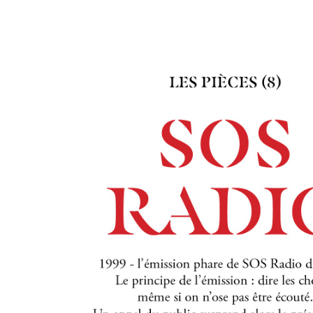
Accueil
/
Session 6
/ SOS radio (Di 18H40)