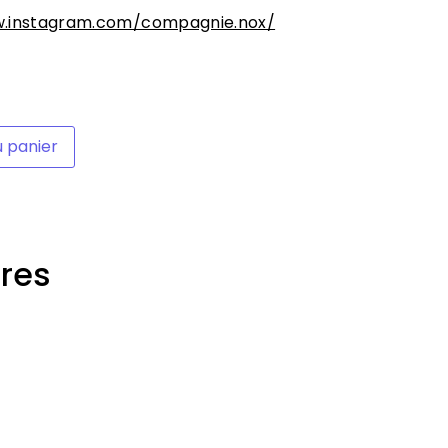
w.instagram.com/compagnie.nox/
u panier
OS Radio
,
Spectacle
ires