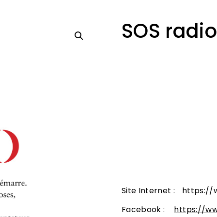
SOS radio
3,00
€
DISTRIBUTION
:
Patouillard
Jimmy
Robineau
Adèle
PRESENTATION DE LA C
Jeune compagnie strasbo
les mains, avec les den
l’étincelle en toute ch
Site Internet :
https://
Facebook :
https://w