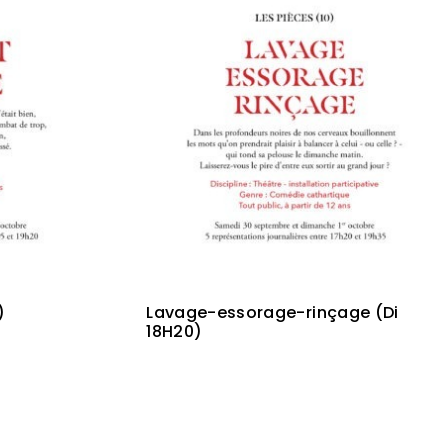
)
Lavage-essorage-rinçage (Di
18H20)
3,00
€
Ajouter au panier