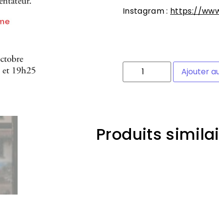
Instagram :
https://ww
6 en stock
Ajouter a
Catégories :
Session 6
,
S
Produits simila