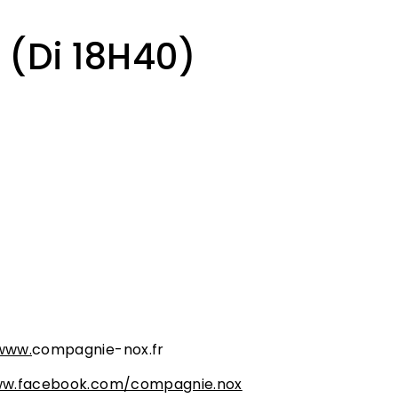
 (Di 18H40)
OMPAGNIE :
urgeoise qui travaille sur scène avec le cœur, avec
ts, pour nuancer l’obscurité et œuvrer pour que
ose demeure.
www.
compagnie-nox.fr
ww.facebook.com/compagnie.nox