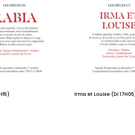
H15)
Irma et Louise (Di 17H05
3,00
€
Lire la suite