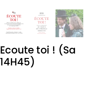
Ecoute toi ! (Sa
14H45)
3,00
€
DISTRIBUTION :
GAY-PERRET Lauriane
SABY Thomas
PRESENTATION DE LA COMPAGNIE :