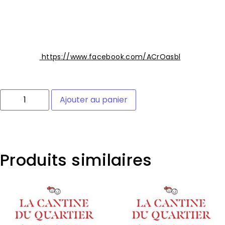
Au creux de l’Oreille est une jeune compagnie belge qui
cherche à créer des
spectacles intimes et poétiques en mêlant théâtre de rue
et art lyrique.
Facebook :
https://www.facebook.com/ACrOasbl
11 en stock
Ajouter au panier
Catégories :
Ecoute toi !
,
Session 2
,
Spectacle
Produits similaires