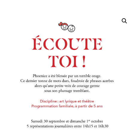
Accueil
/
Session 2
/ Ecoute toi ! (Sa 14H45)