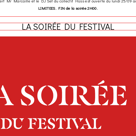
concert Mr Marcaille et le DJ Set du collectif Hüss est ouverte du lundi 25/
LIMITEES. FIN de la soirée 2H00.
LA SOIRÉE DU FESTIVAL