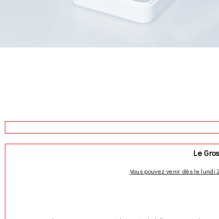
Creating a portfolio is simple. Just add your single proj
generated. You can also choose from a selection of lay
Enable the “like” functionality on your portfolio and fi
lists, and enable a video or image lightbox with the swit
items you would like to show.
Le Gro
Vous pouvez venir dès le lundi