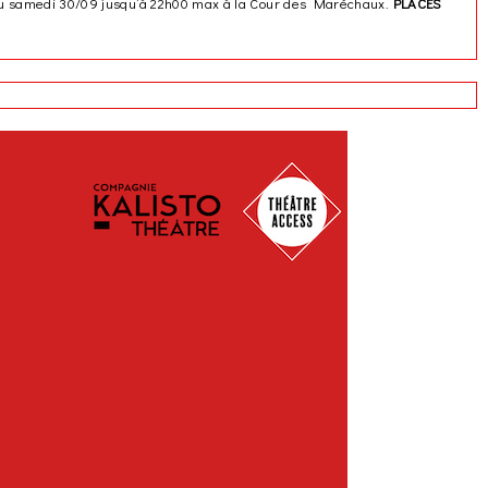
09 au samedi 30/09 jusqu’à 22h00 max à la Cour des Maréchaux.
PLACES