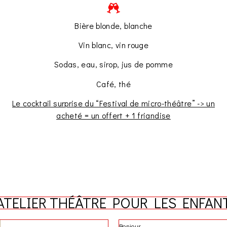
Bière blonde, blanche
Vin blanc, vin rouge
Sodas, eau, sirop, jus de pomme
Café, thé
Le cocktail surprise du “Festival de micro-théâtre” -> un
acheté = un offert + 1 friandise
'ATELIER THÉÂTRE POUR LES ENFAN
Bonjour,