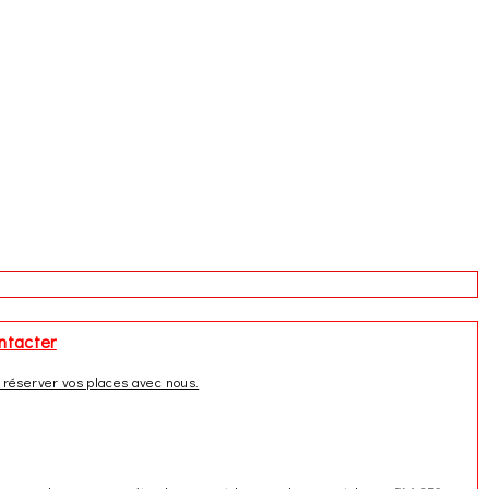
your site – the list of projects will be automatically
e and design your single project pages from scratch.
teresting. Easily style the typography of your portfolio
navigate with the portfolio filter. Choose portfolio
ntacter
 réserver vos places avec nous.