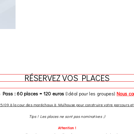
ects and include a Portfolio List element on any page of 
outs and hovers. Optionally, you can let creativity fre
nd out which of your projects are considered the most in
ch of a button. Make sure your portfolio list is easy to 
RÉSERVEZ VOS PLACES
s Pass :
60 places = 120 euros
(idéal pour les groupes
)
Nous co
 25/09 à la cour des maréchaux à Mulhouse pour construire votre parcours et
Tips !
Les places ne sont pas nominatives ;)
Attention !