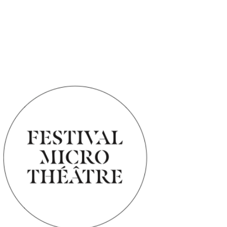
Accueil
/ Produits identifiés “Vos places”
Vos places
Voici le seul résultat